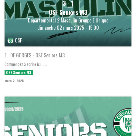
3
-
1
OSF Seniors M3
Départemental 2 Masculin Groupe E Unique
dimanche 02 mars 2025 - 15:00
OSF
EL. DE GORGES - OSF Seniors M3
Commencez à écrire ici ......
OSF Seniors M3
mars 2, 2025