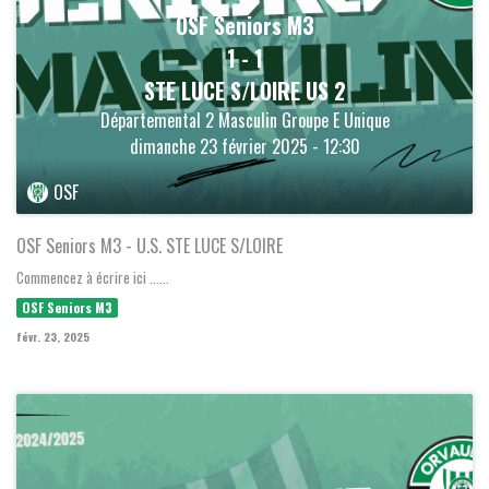
OSF Seniors M3
1
-
1
STE LUCE S/LOIRE US 2
Départemental 2 Masculin Groupe E Unique
dimanche 23 février 2025 - 12:30
OSF
OSF Seniors M3 - U.S. STE LUCE S/LOIRE
Commencez à écrire ici ......
OSF Seniors M3
févr. 23, 2025