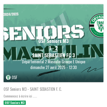
OSF Seniors M3
1
-
2
SAINT SEBASTIEN FC 3
Départemental 2 Masculin Groupe E Unique
dimanche 27 avril 2025 - 12:30
OSF
OSF Seniors M3 - SAINT SEBASTIEN F. C.
Commencez à écrire ici ......
OSF Seniors M3