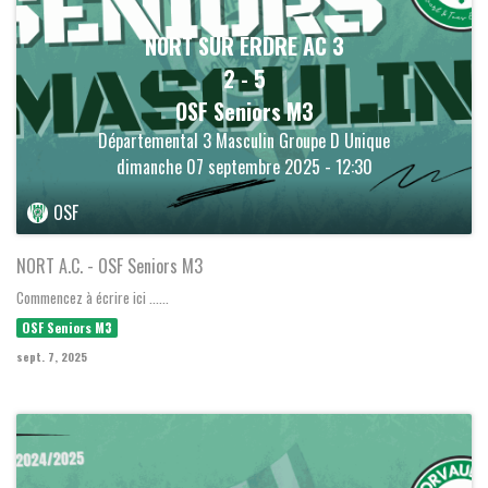
NORT SUR ERDRE AC 3
2
-
5
OSF Seniors M3
Départemental 3 Masculin Groupe D Unique
dimanche 07 septembre 2025 - 12:30
OSF
NORT A.C. - OSF Seniors M3
Commencez à écrire ici ......
OSF Seniors M3
sept. 7, 2025