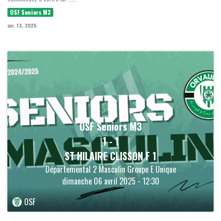
OSF Seniors M3
avr. 13, 2025
OSF Seniors M3
1
-
1
ST HILAIRE CLISSON F 1
Départemental 2 Masculin Groupe E Unique
dimanche 06 avril 2025 - 12:30
OSF