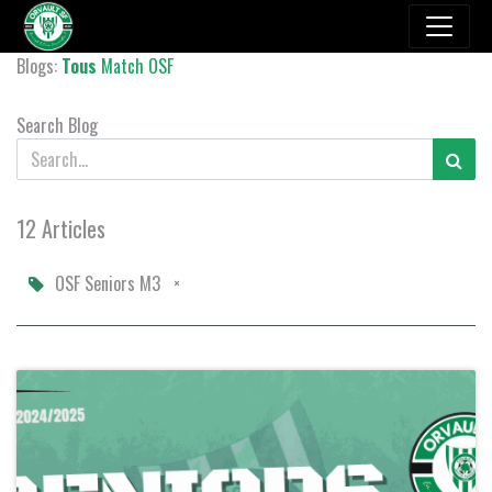
Blogs:
Tous
Match
OSF
Search Blog
12 Articles
OSF Seniors M3
×