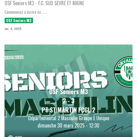
OSF Seniors M3 - F.C. SUD SEVRE ET MAINE
Commencez à écrire ici ......
OSF Seniors M3
avr. 6, 2025
OSF Seniors M3
2
-
3
PT ST MARTIN FCGL 2
Départemental 2 Masculin Groupe E Unique
dimanche 30 mars 2025 - 12:30