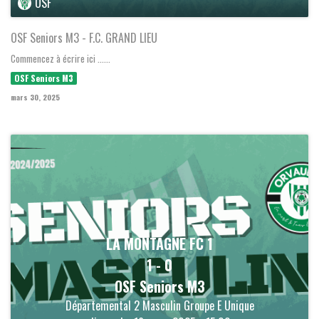
OSF
OSF Seniors M3 - F.C. GRAND LIEU
Commencez à écrire ici ......
OSF Seniors M3
mars 30, 2025
LA MONTAGNE FC 1
1
-
0
OSF Seniors M3
Départemental 2 Masculin Groupe E Unique