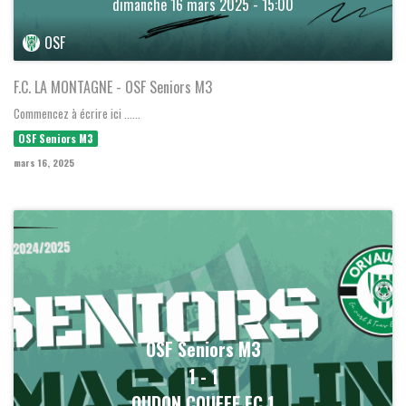
dimanche 16 mars 2025 - 15:00
OSF
F.C. LA MONTAGNE - OSF Seniors M3
Commencez à écrire ici ......
OSF Seniors M3
mars 16, 2025
OSF Seniors M3
1
-
1
OUDON COUFFE FC 1