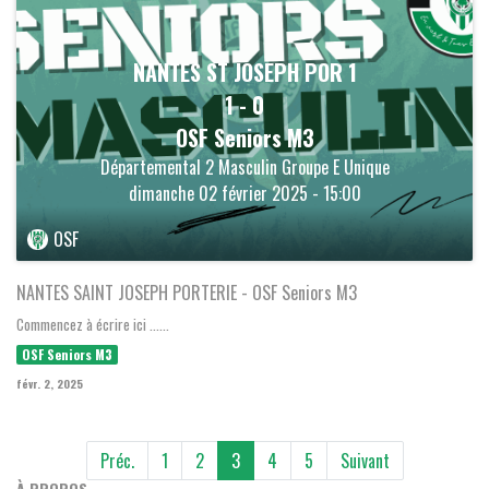
NANTES ST JOSEPH POR 1
1
-
0
OSF Seniors M3
Départemental 2 Masculin Groupe E Unique
dimanche 02 février 2025 - 15:00
OSF
NANTES SAINT JOSEPH PORTERIE - OSF Seniors M3
Commencez à écrire ici ......
OSF Seniors M3
févr. 2, 2025
Préc.
1
2
3
4
5
Suivant
À PROPOS