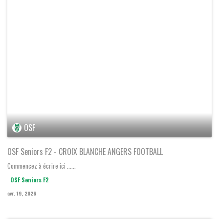
OSF Seniors F2
-
ANGERS CROIX BLANCHE 1
Régional 1 Féminin Absolis Groupe A 1
dimanche 19 avril 2026 - 12:00
OSF
OSF Seniors F2 - CROIX BLANCHE ANGERS FOOTBALL
Commencez à écrire ici ......
OSF Seniors F2
avr. 19, 2026