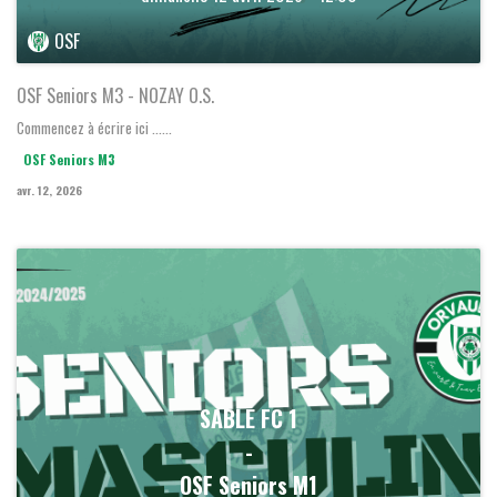
OSF
OSF Seniors M3 - NOZAY O.S.
Commencez à écrire ici ......
OSF Seniors M3
avr. 12, 2026
SABLE FC 1
-
OSF Seniors M1