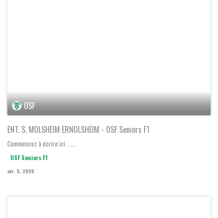
MOLSHEIM ERNOLSHEIM 1
-
OSF Seniors F1
D3 Féminine Groupe A Fff
dimanche 05 avril 2026 - 13:00
OSF
ENT. S. MOLSHEIM ERNOLSHEIM - OSF Seniors F1
Commencez à écrire ici ......
OSF Seniors F1
avr. 5, 2026