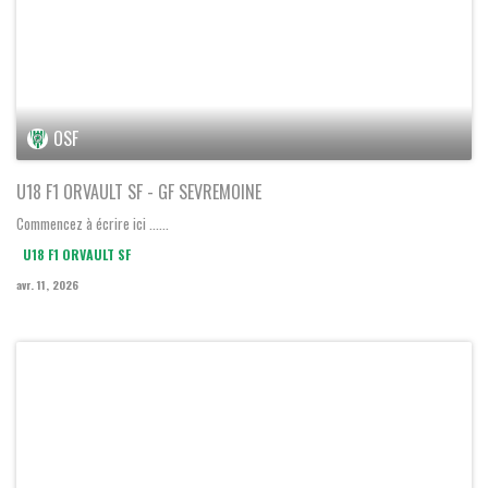
-
GF SEVREMOINE 1
Régional U18 Féminin Groupe A 1
samedi 11 avril 2026 - 16:00
OSF
U18 F1 ORVAULT SF - GF SEVREMOINE
Commencez à écrire ici ......
U18 F1 ORVAULT SF
avr. 11, 2026