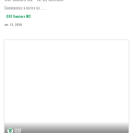
Commencez à écrire ici ......
OSF Seniors M2
avr. 12, 2026
LE MANS FC 2
-
OSF Seniors F2
Régional 1 Féminin Absolis Groupe A 1
dimanche 12 avril 2026 - 12:00
OSF