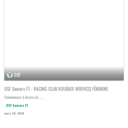
OSF Seniors F1
-
RC ROUBAIX WERVICQ F 1
D3 Féminine Groupe A Fff
dimanche 29 mars 2026 - 15:00
OSF
OSF Seniors F1 - RACING CLUB ROUBAIX WERVICQ FÉMININE
Commencez à écrire ici ......
OSF Seniors F1
mars 29, 2026