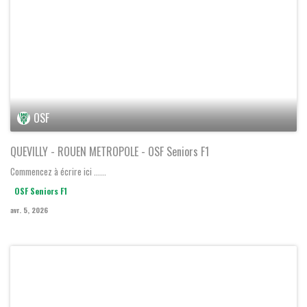
QUEVILLY RM 1
-
OSF Seniors F1
D3 Féminine Groupe A Fff
dimanche 05 avril 2026 - 15:00
OSF
QUEVILLY - ROUEN METROPOLE - OSF Seniors F1
Commencez à écrire ici ......
OSF Seniors F1
avr. 5, 2026