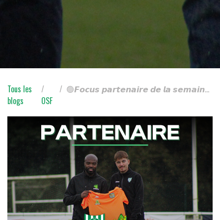
Tous les
🟢𝙁𝙤𝙘𝙪𝙨 𝙥𝙖𝙧𝙩𝙚𝙣𝙖𝙞𝙧𝙚 𝙙𝙚 𝙡𝙖 𝙨𝙚𝙢𝙖𝙞𝙣𝙚 : 𝙇𝙪𝙙𝙤𝙩𝙧𝙤𝙩𝙩𝙚𝙧 🎲
blogs
OSF