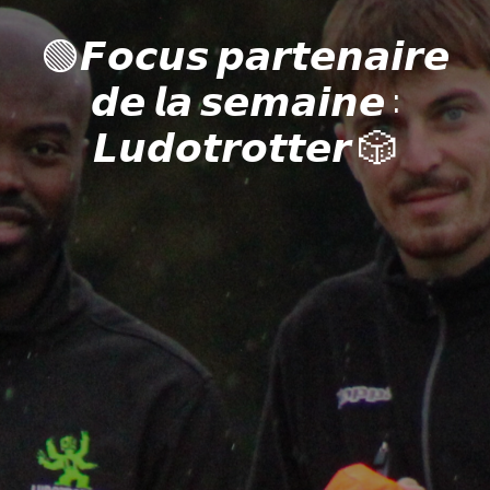
🟢𝙁𝙤𝙘𝙪𝙨 𝙥𝙖𝙧𝙩𝙚𝙣𝙖𝙞𝙧𝙚
𝙙𝙚 𝙡𝙖 𝙨𝙚𝙢𝙖𝙞𝙣𝙚 :
𝙇𝙪𝙙𝙤𝙩𝙧𝙤𝙩𝙩𝙚𝙧 🎲