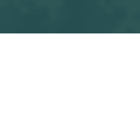
Tous les blogs
Match
OSF U16 M1 - F.C. BOUAYE
Commencez à écrire ici ...
dans
Match
#
OSF U16 M1