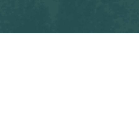
Tous les
OSF U15 M1 - U.S. ST PHILBERT DE GRANDLIEU
blogs
Match
Commencez à écrire ici ...
dans
Match
#
OSF U15 M1