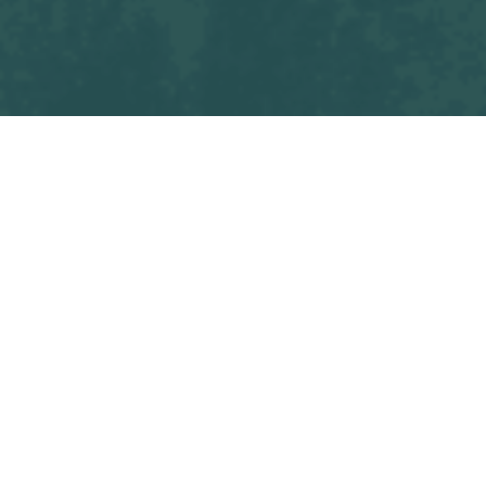
Tous les blogs
Match
OSF U14 M - GJ SUD RETZ FOOTBALL
Commencez à écrire ici ...
dans
Match
#
OSF U14 M1