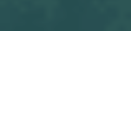
Tous les blogs
Match
OSF U12 M1 - OUDON COUFFE FC
Commencez à écrire ici ...
dans
Match
#
OSF U12 M1