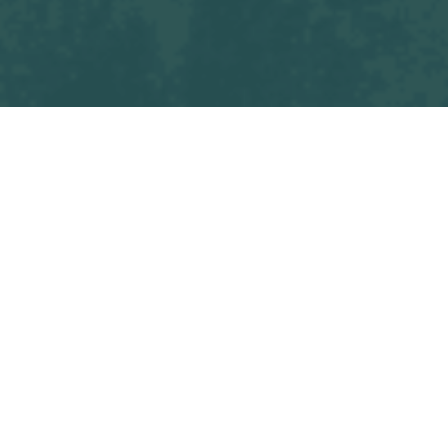
Tous les blogs
Match
OSF Seniors M2 - PORNIC FOOT
Commencez à écrire ici ...
dans
Match
#
OSF Seniors M2