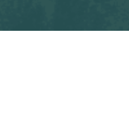
Tous les blogs
Match
OSF Seniors M2 - A.C. BASSE GOULAINE
Commencez à écrire ici ...
dans
Match
#
OSF Seniors M2