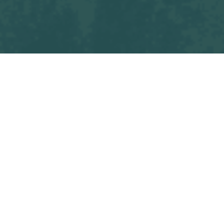
Tous les
OSF Seniors M1 - VENDEE LES HERBIERS FOOTBALL
blogs
Match
Commencez à écrire ici ...
dans
Match
#
OSF Seniors M1