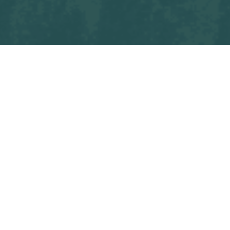
ors M1 - U. S. LA BAULE / LE POULIGUEN