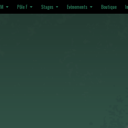
 M
Pôle F
Stages
Evènements
Boutique
I