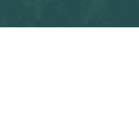
Tous les blogs
Match
OSF Seni
Commencez à écrire ici ...
dans
Match
#
OSF Seniors M1