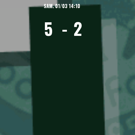
SAM. 01/03 14:10
5
-
2