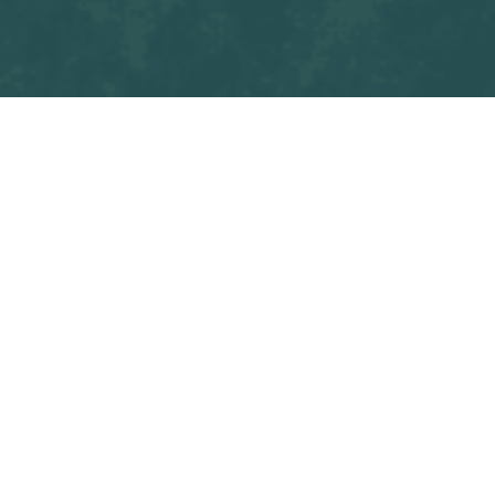
Tous les blogs
Match
HERIC F
Commencez à écrire ici ...
dans
Match
#
OSF U15 M1