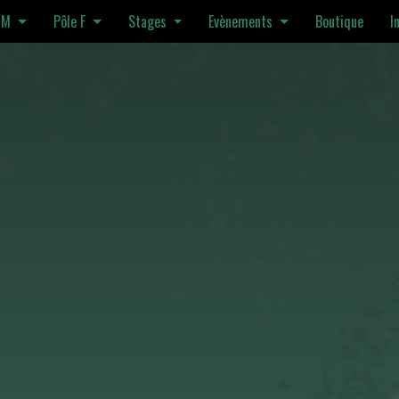
 M
Pôle F
Stages
Evènements
Boutique
I