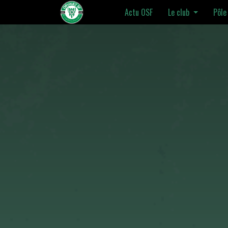
Actu OSF
Le club
Pôle