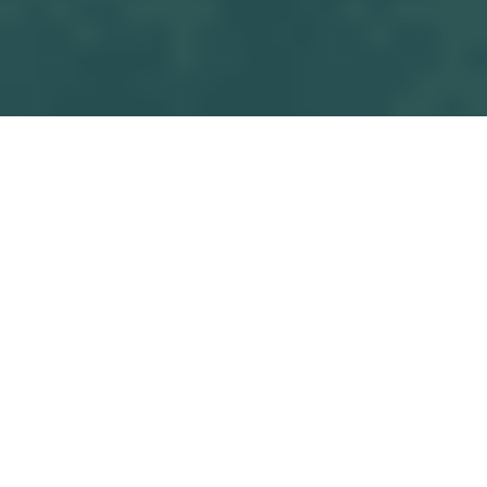
Tous les blogs
Match
E.S. VERTOU FOOT - OSF U13 M4
Commencez à écrire ici ...
dans
Match
#
OSF U13 M4