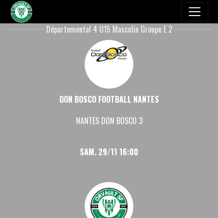
Départemental 4 U15 Masculin Groupe E 2
DON BOSCO FOOTBALL NANTES
NANTES DON BOSCO 3
SAM. 29/11 16:00