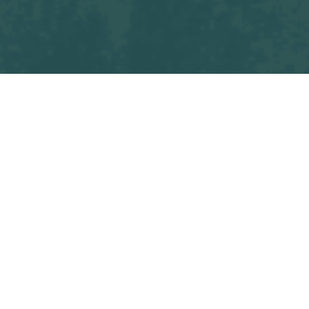
Tous les
ANCIENNE CHATEAU GONTIER - OSF Seniors M1
blogs
Match
Commencez à écrire ici ...
dans
Match
#
OSF Seniors M1