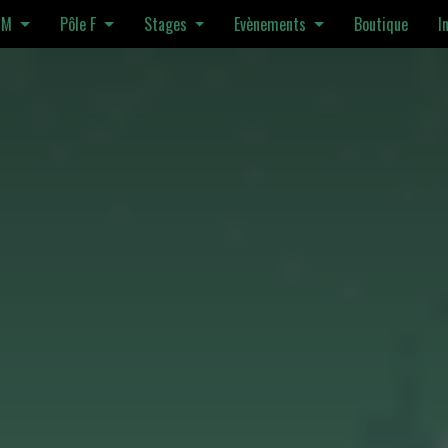
 M
Pôle F
Stages
Evènements
Boutique
I