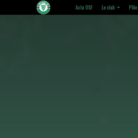
Actu OSF
Le club
Pôle