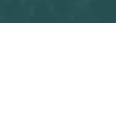
Tous les blogs
Match
A.S. PR
Commencez à écrire ici ...
dans
Match
#
OSF U13 M4