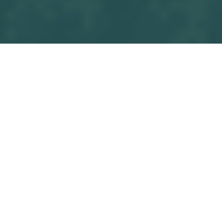
EUX ST HERBLAIN - U13 M4 ORVAULT SF